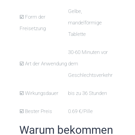
Gelbe,
☑️ Form der
mandelförmige
Freisetzung
Tablette
30-60 Minuten vor
☑️ Art der Anwendung
dem
Geschlechtsverkehr
☑️ Wirkungsdauer
bis zu 36 Stunden
☑️ Bester Preis
0.69 €/Pille
Warum bekommen