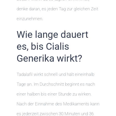
denke daran, es jeden Tag zur gleichen Zeit
einzunehmen.
Wie lange dauert
es, bis Cialis
Generika wirkt?
Tadalafil wirkt schnell und hält eineinhalb
Tage an. Im Durchschnitt beginnt es nach
einer halben bis einer Stunde zu wirken.
Nach der Einnahme des Medikaments kann
es jederzeit zwischen 30 Minuten und 36