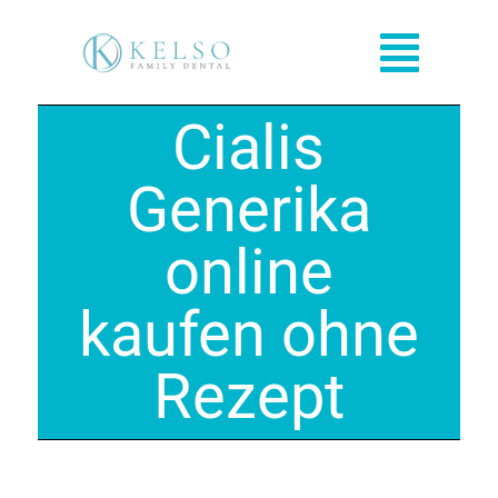
Skip
to
Toggl
content
Navig
Cialis
HOME
Generika
OFFICE INFO
online
PATIENT INFO
kaufen ohne
OUR SERVICES
Rezept
REVIEWS